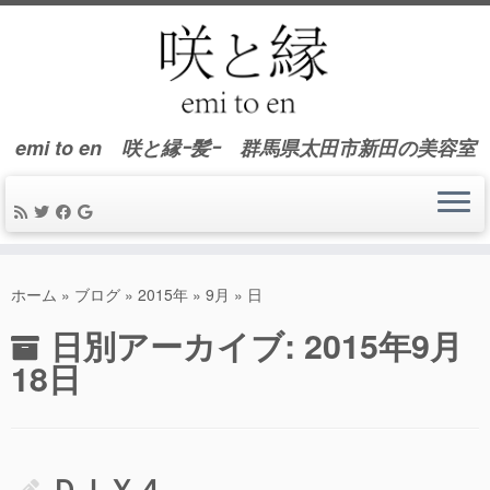
emi to en 咲と縁ｰ髪ｰ 群馬県太田市新田の美容室
コ
ン
ホーム
»
ブログ
»
2015年
»
9月
»
日
テ
日別アーカイブ:
2015年9月
ン
ツ
18日
へ
ス
キ
ッ
ＤＩＹ４
プ