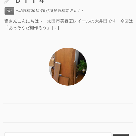
への投稿
2015年9月18日
投稿者:
Ｒｅｉｒ
DIY
皆さんこんにちは～ 太田市美容室レイールの大井田です 今回は
「あっそうだ棚作ろう」 […]
検