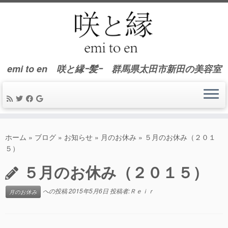
emi to en 咲と縁ｰ髪ｰ 群馬県太田市新田の美容室
コ
ン
ホーム
»
ブログ
»
お知らせ
»
月のお休み
»
５月のお休み（２０１
テ
５）
ン
５月のお休み（２０１５）
ツ
へ
ス
への投稿
2015年5月6日
投稿者:
Ｒｅｉｒ
月のお休み
キ
ッ
プ