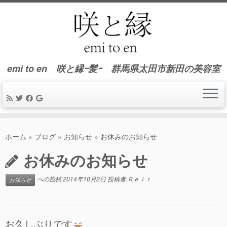
emi to en 咲と縁ｰ髪ｰ 群馬県太田市新田の美容室
コ
ン
ホーム
»
ブログ
»
お知らせ
»
お休みのお知らせ
テ
お休みのお知らせ
ン
ツ
へ
への投稿
2014年10月2日
投稿者:
Ｒｅｉｒ
お知らせ
ス
キ
ッ
お久しぶりです
プ